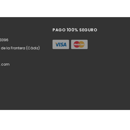
PAGO 100% SEGURO
63396
z de la Frontera (Cádiz)
l.com