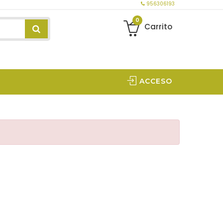
956306193
0
Carrito
ACCESO