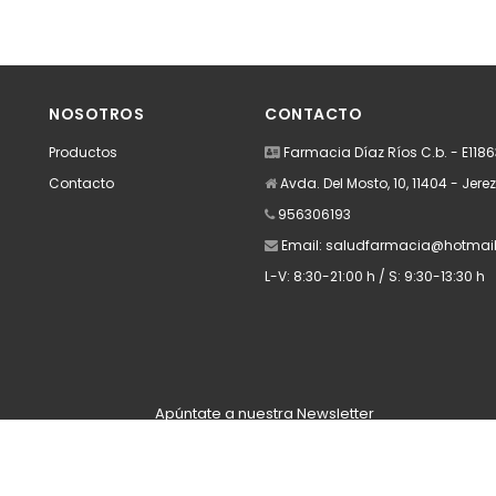
NOSOTROS
CONTACTO
Productos
Farmacia Díaz Ríos C.b. - E118
Contacto
Avda. Del Mosto, 10, 11404 - Jere
956306193
Email:
saludfarmacia@hotmai
L-V: 8:30-21:00 h / S: 9:30-13:30 h
Apúntate a nuestra Newsletter
Escribe aquí tu email...
Suscribirse
He leído y acepto la
pólitica de privacidad