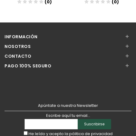
(0)
(0)
Añadir
Añadir
+
INFORMACIÓN
+
NOSOTROS
+
CONTACTO
+
PAGO 100% SEGURO
Apúntate a nuestra Newsletter
Escribe aquí tu email...
Suscribirse
He leído y acepto la
pólitica de privacidad