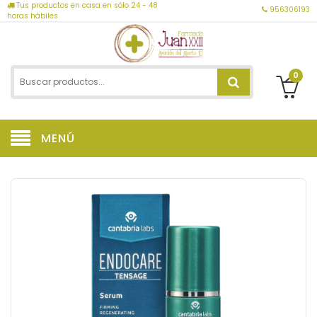
Tus productos en casa en sólo 24 - 48
956306193
horas hábiles
0
MENÚ