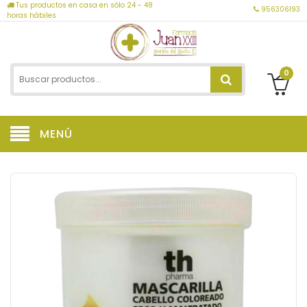
Tus productos en casa en sólo 24 - 48
956306193
horas hábiles
0
MENÚ